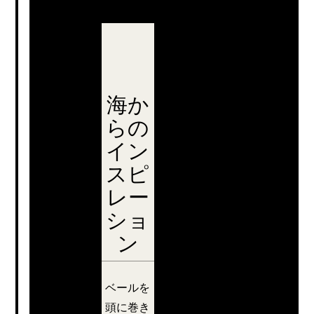
海か
らの
イン
スピ
レー
ショ
ン
彼女に続いて
ベールを
彼らは甲板に
頭に巻き