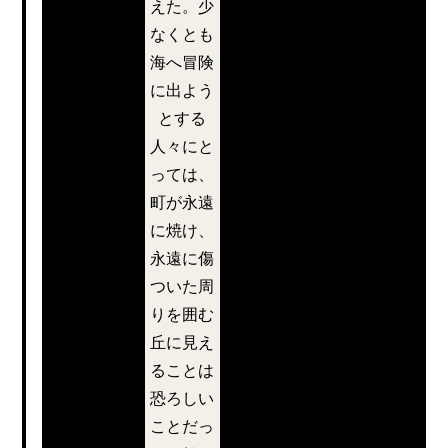
を切
えた。少
刺激的で爽や
なくとも
かだった。実
っ
海へ冒険
にじっとして
に出よう
いられないほ
た。
とする
どの寒さだ。
人々にと
アンブローズ
っては、
夫人は夫の腕
町が永遠
を引き寄せ、
に焼け、
二人が歩き出
永遠に傷
すと、彼女の
ついた周
なだらかな頬
りを囲む
が夫に向けら
丘に見え
れたことか
ることは
ら、彼女が何
恐ろしい
か内緒の話を
ことだっ
したいのだと