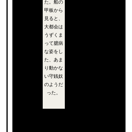
た。船の
わかった。
甲板から
見ると、
大都会は
うずくま
って臆病
な姿をし
た、あま
り動かな
い守銭奴
のようだ
った。