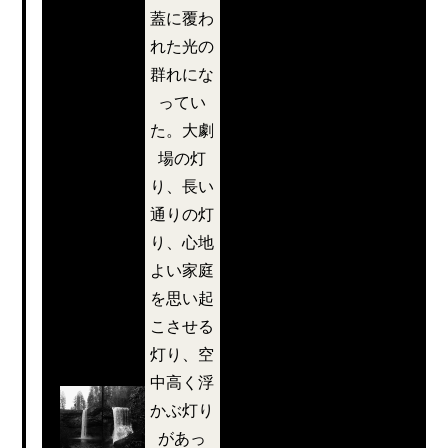
り、
パリの重荷に
蓋に覆わ
柔ら
ほとんど耐え
れた光の
られないほど
群れにな
か
の太さだけれ
ってい
ど、それでも
た。大劇
な青
水平線上に留
場の灯
まっている。
り、長い
空と
彼らは道路か
通りの灯
らも人間から
り、心地
穏や
も解放され、
よい家庭
自分たちが自
を思い起
か
由であること
こさせる
に同じ爽快さ
灯り、空
な海
をみんな感じ
中高く浮
た。
かぶ灯り
に囲
があっ