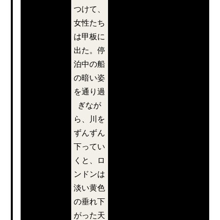
出た。煙も家
つけて、
も全く見えな
女性たち
くなり、早朝
は甲板に
の光に青白く
出た。停
照らされとて
泊中の船
も爽やかで澄
の暗い姿
んだ広い海
を通り過
に、船は出
ぎなが
た。彼らはぬ
ら、川を
かるみにはま
ずんずん
航海
っているロン
下ってい
ドンから抜け
くと、ロ
が始
出した。水平
ンドンは
線上には先細
淡い黄色
ま
ったとても細
の垂れ下
い線の影が、
がった天