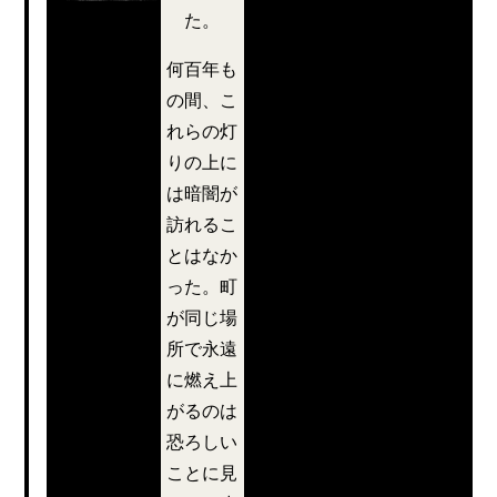
船は小さな波
ま
た。
の中を着実に
何百年も
進んでいた。
れ
の間、こ
波は船を叩い
れらの灯
た後、泡立つ
て幸
りの上に
水のように消
は暗闇が
えていき、両
せ
訪れるこ
側に泡と泡の
な
とはなか
小さな境界線
った。町
を残した。無
ス
が同じ場
色透明な10月
所で永遠
の空は、焚火
ター
に燃え上
の煙みたいに
がるのは
薄っすらと曇
ト
恐ろしい
っていて、空
ことに見
気は驚くほど