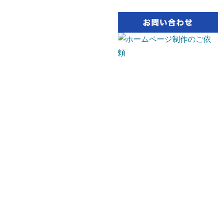
業計画CI・VI
お知らせ
BLOG
画制作
広告代行
イラスト制作
作
パンフレット制作
看板制作