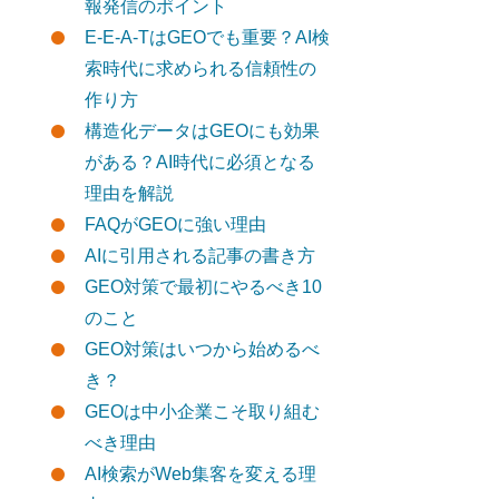
報発信のポイント
E-E-A-TはGEOでも重要？AI検
索時代に求められる信頼性の
作り方
構造化データはGEOにも効果
がある？AI時代に必須となる
理由を解説
FAQがGEOに強い理由
AIに引用される記事の書き方
GEO対策で最初にやるべき10
のこと
GEO対策はいつから始めるべ
き？
GEOは中小企業こそ取り組む
べき理由
AI検索がWeb集客を変える理