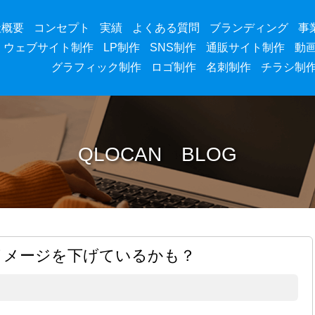
社概要
コンセプト
実績
よくある質問
ブランディング
事
ウェブサイト制作
LP制作
SNS制作
通販サイト制作
動
グラフィック制作
ロゴ制作
名刺制作
チラシ制
QLOCAN BLOG
イメージを下げているかも？