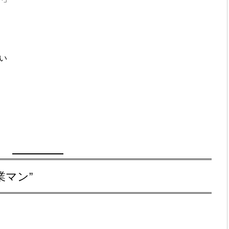
い
業マン”