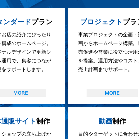
タンダード
プラン
プロジェクト
プラ
やお店の紹介にぴったり
事業プロジェクトの企画：
本構成のホームページ。
画からホームページ構築。
ジナルデザインで更新シ
売促進や営業に役立つ活用
ム運用で、集客につなが
を提案。運用方法やコスト
用をサポートします。
売上計画までサポート。
C通販サイト
制作
動画
制作
トショップの立ち上げか
目的やターゲットに合わせ