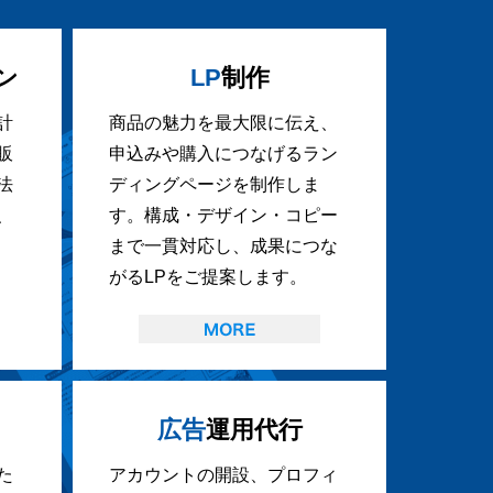
ン
LP
制作
計
商品の魅力を最大限に伝え、
販
申込みや購入につなげるラン
法
ディングページを制作しま
、
す。構成・デザイン・コピー
まで一貫対応し、成果につな
がるLPをご提案します。
広告
運用代行
た
アカウントの開設、プロフィ