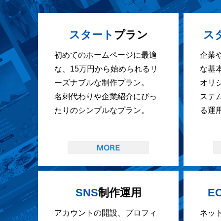
スタート
プラン
ス
初めてのホームページに最適
企業
な、15万円から始められるリ
な基
ーズナブルな制作プラン。
オリ
名刺代わりや企業紹介にぴっ
ステ
たりのシンプルなプラン。
る運
SNS
制作運用
E
アカウントの開設、プロフィ
ネッ