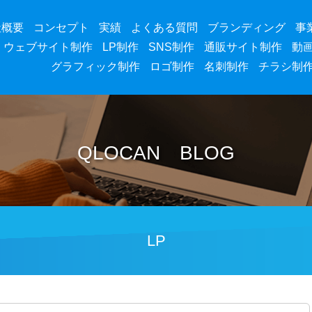
社概要
コンセプト
実績
よくある質問
ブランディング
事
ウェブサイト制作
LP制作
SNS制作
通販サイト制作
動
グラフィック制作
ロゴ制作
名刺制作
チラシ制
QLOCAN BLOG
LP