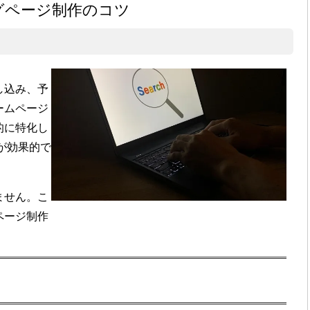
グページ制作のコツ
し込み、予
ームページ
的に特化し
が効果的で
ません。こ
ページ制作