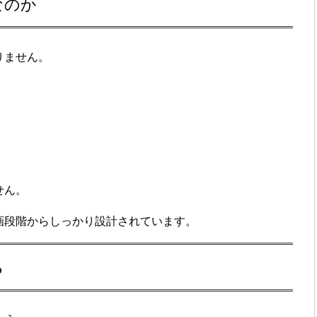
なのか
りません。
、
せん。
画段階からしっかり設計されています。
る