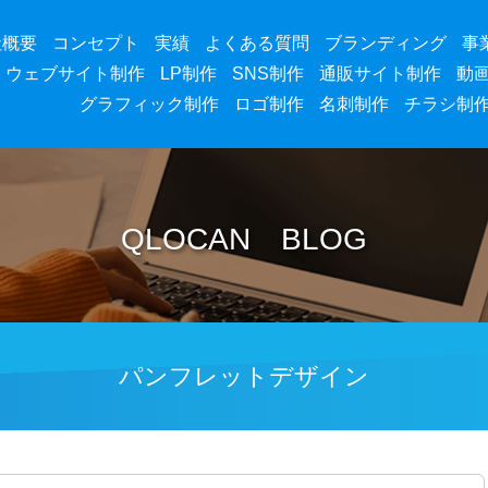
社概要
コンセプト
実績
よくある質問
ブランディング
事
ウェブサイト制作
LP制作
SNS制作
通販サイト制作
動
グラフィック制作
ロゴ制作
名刺制作
チラシ制
QLOCAN BLOG
パンフレットデザイン