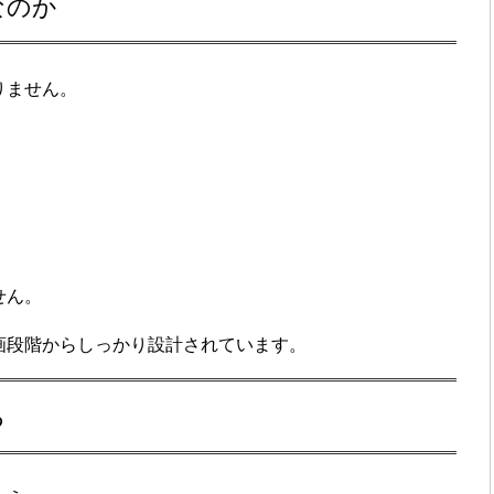
なのか
りません。
、
せん。
画段階からしっかり設計されています。
る