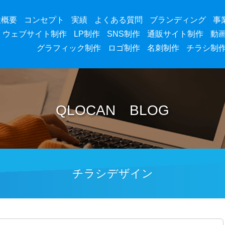
社概要
コンセプト
実績
よくある質問
ブランディング
事
ウェブサイト制作
LP制作
SNS制作
通販サイト制作
動
グラフィック制作
ロゴ制作
名刺制作
チラシ制
QLOCAN BLOG
チラシデザイン