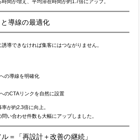
る時間が増え、
平均滞在時間が約1.7倍にアップ
。
クと導線の最適化
に誘導できなければ集客にはつながりません。
への
導線を明確化
への
CTAリンクを自然に設置
率が約2.3倍
に向上。
の問い合わせ件数も大幅にアップしました。
ーアル＝「再設計＋改善の継続」