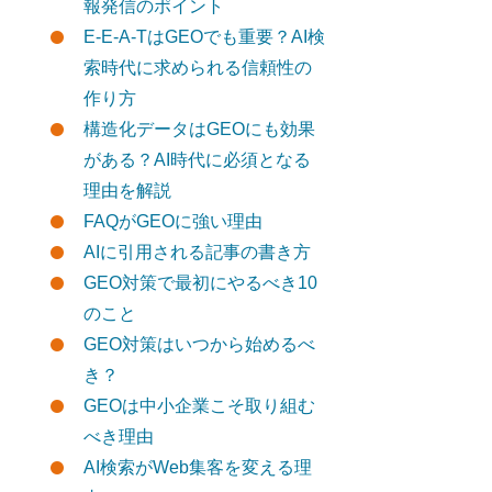
報発信のポイント
E-E-A-TはGEOでも重要？AI検
索時代に求められる信頼性の
作り方
構造化データはGEOにも効果
がある？AI時代に必須となる
理由を解説
FAQがGEOに強い理由
AIに引用される記事の書き方
GEO対策で最初にやるべき10
のこと
GEO対策はいつから始めるべ
き？
GEOは中小企業こそ取り組む
べき理由
AI検索がWeb集客を変える理