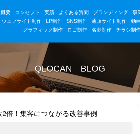
社概要
コンセプト
実績
よくある質問
ブランディング
事
ウェブサイト制作
LP制作
SNS制作
通販サイト制作
動
グラフィック制作
ロゴ制作
名刺制作
チラシ制
QLOCAN BLOG
数2倍！集客につながる改善事例