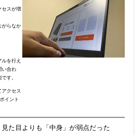
クセスが増
ながらなか
アル
を行え
問い合わ
能です。
てアクセス
ポイント
題：見た目よりも「中身」が弱点だった