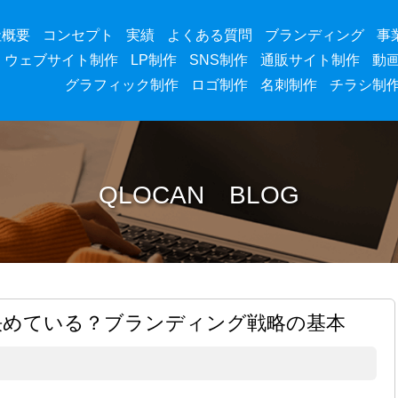
社概要
コンセプト
実績
よくある質問
ブランディング
事
ウェブサイト制作
LP制作
SNS制作
通販サイト制作
動
グラフィック制作
ロゴ制作
名刺制作
チラシ制
QLOCAN BLOG
決めている？ブランディング戦略の基本