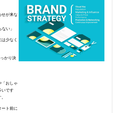
わせが来な
らない」
主は少なく
しっかり決
や「おしゃ
多いです
す。
タート前に