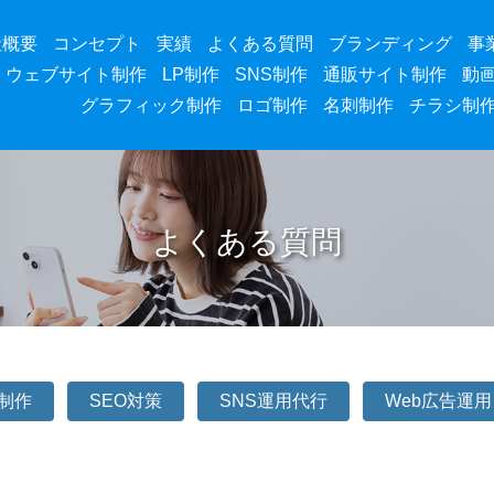
社概要
コンセプト
実績
よくある質問
ブランディング
事
ウェブサイト制作
LP制作
SNS制作
通販サイト制作
動
グラフィック制作
ロゴ制作
名刺制作
チラシ制
よくある質問
P制作
SEO対策
SNS運用代行
Web広告運用