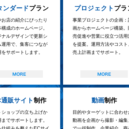
タンダード
プラン
プロジェクト
プラ
やお店の紹介にぴったり
事業プロジェクトの企画：
本構成のホームページ。
画からホームページ構築。
ジナルデザインで更新シ
売促進や営業に役立つ活用
ム運用で、集客につなが
を提案。運用方法やコスト
用をサポートします。
売上計画までサポート。
C通販サイト
制作
動画
制作
トショップの立ち上げか
目的やターゲットに合わせ
用までサポートします。
動画を企画から撮影・編集
る仕組みを整えたECサイ
で一括制作。企業紹介、商