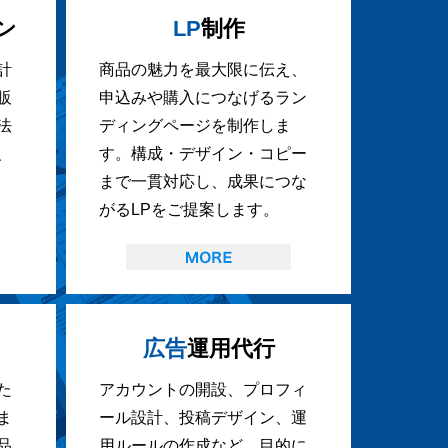
ン
LP
制作
計
商品の魅力を最大限に伝え、
販
申込みや購入につなげるラン
法
ディングページを制作しま
、
す。構成・デザイン・コピー
まで一貫対応し、成果につな
がるLPをご提案します。
広告
運用代行
た
アカウントの開設、プロフィ
ま
ール設計、投稿デザイン、運
品
用ルールの作成など、目的に