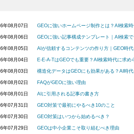
26年08月07日
GEOに強いホームページ制作とは？AI検索
26年08月06日
GEOに強い記事構成テンプレート｜AI検索
26年08月05日
AIが信頼するコンテンツの作り方｜GEO時
26年08月04日
E-E-A-TはGEOでも重要？AI検索時代に
26年08月03日
構造化データはGEOにも効果がある？AI時
26年08月02日
FAQがGEOに強い理由
26年08月01日
AIに引用される記事の書き方
26年07月31日
GEO対策で最初にやるべき10のこと
26年07月30日
GEO対策はいつから始めるべき？
26年07月29日
GEOは中小企業こそ取り組むべき理由