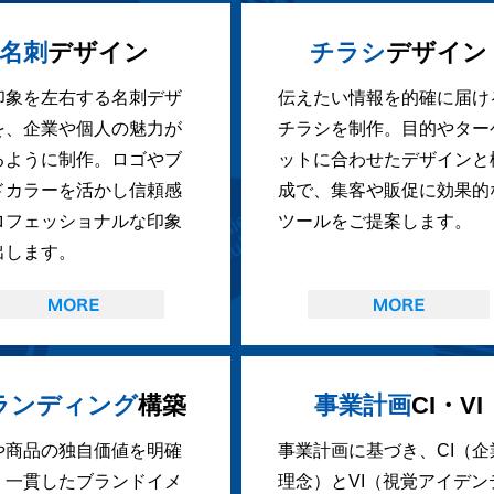
名刺
デザイン
チラシ
デザイン
印象を左右する名刺デザ
伝えたい情報を的確に届け
を、企業や個人の魅力が
チラシを制作。目的やター
るように制作。ロゴやブ
ットに合わせたデザインと
ドカラーを活かし信頼感
成で、集客や販促に効果的
ロフェッショナルな印象
ツールをご提案します。
出します。
ランディング
構築
事業計画
CI・VI
や商品の独自価値を明確
事業計画に基づき、CI（企
、一貫したブランドイメ
理念）とVI（視覚アイデン