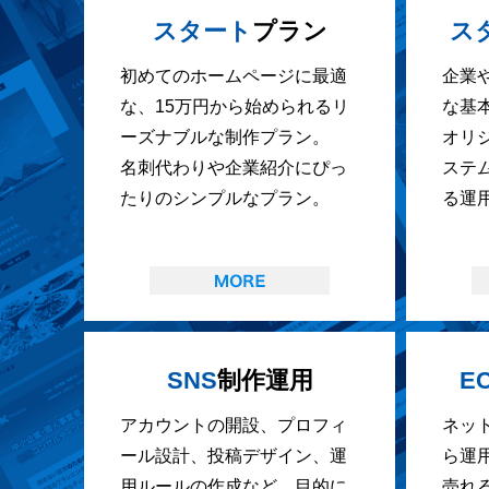
スタート
プラン
ス
初めてのホームページに最適
企業
な、15万円から始められるリ
な基
ーズナブルな制作プラン。
オリ
名刺代わりや企業紹介にぴっ
ステ
たりのシンプルなプラン。
る運
SNS
制作運用
E
アカウントの開設、プロフィ
ネッ
ール設計、投稿デザイン、運
ら運
用ルールの作成など、目的に
売れ