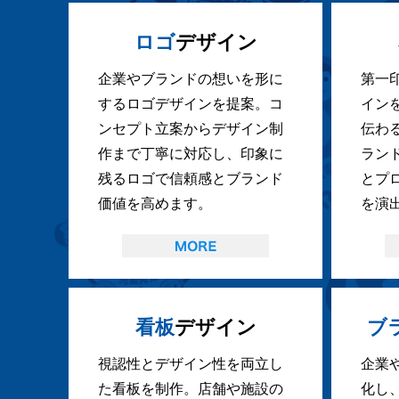
ロゴ
デザイン
企業やブランドの想いを形に
第一
するロゴデザインを提案。コ
イン
ンセプト立案からデザイン制
伝わ
作まで丁寧に対応し、印象に
ラン
残るロゴで信頼感とブランド
とプ
価値を高めます。
を演
看板
デザイン
ブ
視認性とデザイン性を両立し
企業
た看板を制作。店舗や施設の
化し