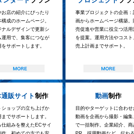
タンダード
プラン
プロジェクト
プラ
やお店の紹介にぴったり
事業プロジェクトの企画：
本構成のホームページ。
画からホームページ構築。
ジナルデザインで更新シ
売促進や営業に役立つ活用
ム運用で、集客につなが
を提案。運用方法やコスト
用をサポートします。
売上計画までサポート。
C通販サイト
制作
動画
制作
トショップの立ち上げか
目的やターゲットに合わせ
用までサポートします。
動画を企画から撮影・編集
る仕組みを整えたECサイ
で一括制作。企業紹介、商
制作。初めての方でも安
PR、採用動画など、伝わ