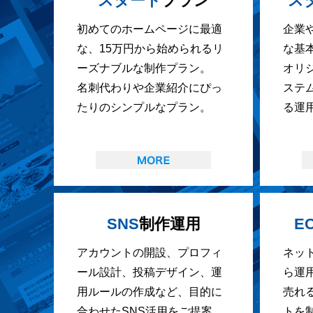
スタート
プラン
ス
初めてのホームページに最適
企業
な、15万円から始められるリ
な基
ーズナブルな制作プラン。
オリ
名刺代わりや企業紹介にぴっ
ステ
たりのシンプルなプラン。
る運
SNS
制作運用
E
アカウントの開設、プロフィ
ネッ
ール設計、投稿デザイン、運
ら運
用ルールの作成など、目的に
売れ
合わせたSNS活用をご提案。
トを