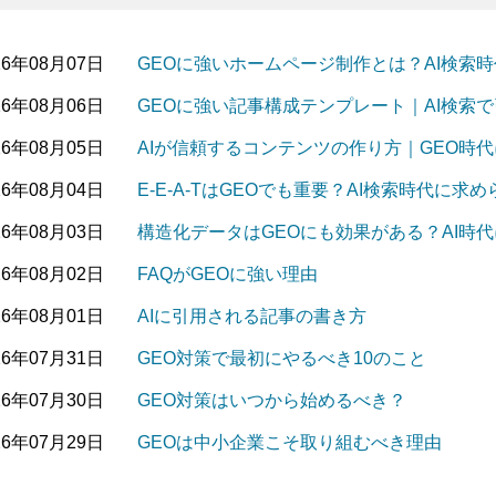
26年08月07日
GEOに強いホームページ制作とは？AI検索
26年08月06日
GEOに強い記事構成テンプレート｜AI検索
26年08月05日
AIが信頼するコンテンツの作り方｜GEO時
26年08月04日
E-E-A-TはGEOでも重要？AI検索時代に
26年08月03日
構造化データはGEOにも効果がある？AI時
26年08月02日
FAQがGEOに強い理由
26年08月01日
AIに引用される記事の書き方
26年07月31日
GEO対策で最初にやるべき10のこと
26年07月30日
GEO対策はいつから始めるべき？
26年07月29日
GEOは中小企業こそ取り組むべき理由