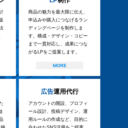
ン
LP
制作
計
商品の魅力を最大限に伝え、
販
申込みや購入につなげるラン
法
ディングページを制作しま
、
す。構成・デザイン・コピー
まで一貫対応し、成果につな
がるLPをご提案します。
広告
運用代行
た
アカウントの開設、プロフィ
ま
ール設計、投稿デザイン、運
品
用ルールの作成など、目的に
る映
合わせたSNS活用をご提案。