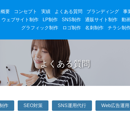
社概要
コンセプト
実績
よくある質問
ブランディング
事
ウェブサイト制作
LP制作
SNS制作
通販サイト制作
動
グラフィック制作
ロゴ制作
名刺制作
チラシ制
よくある質問
P制作
SEO対策
SNS運用代行
Web広告運用