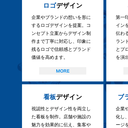
ロゴ
デザイン
企業やブランドの想いを形に
第一
するロゴデザインを提案。コ
イン
ンセプト立案からデザイン制
伝わ
作まで丁寧に対応し、印象に
ラン
残るロゴで信頼感とブランド
とプ
価値を高めます。
を演
看板
デザイン
ブ
視認性とデザイン性を両立し
企業
た看板を制作。店舗や施設の
化し
魅力を効果的に伝え、集客や
ージ