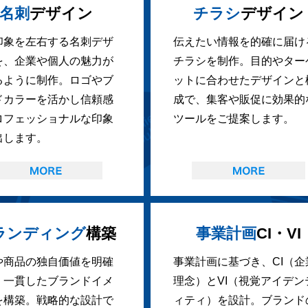
名刺
デザイン
チラシ
デザイン
印象を左右する名刺デザ
伝えたい情報を的確に届け
を、企業や個人の魅力が
チラシを制作。目的やター
るように制作。ロゴやブ
ットに合わせたデザインと
ドカラーを活かし信頼感
成で、集客や販促に効果的
ロフェッショナルな印象
ツールをご提案します。
出します。
ランディング
構築
事業計画
CI・VI
や商品の独自価値を明確
事業計画に基づき、CI（企
、一貫したブランドイメ
理念）とVI（視覚アイデン
を構築。戦略的な設計で
ィティ）を設計。ブランド