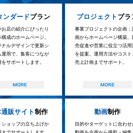
タンダード
プラン
プロジェクト
プラ
やお店の紹介にぴったり
事業プロジェクトの企画：
本構成のホームページ。
画からホームページ構築。
ジナルデザインで更新シ
売促進や営業に役立つ活用
ム運用で、集客につなが
を提案。運用方法やコスト
用をサポートします。
売上計画までサポート。
C通販サイト
制作
動画
制作
トショップの立ち上げか
目的やターゲットに合わせ
用までサポートします。
動画を企画から撮影・編集