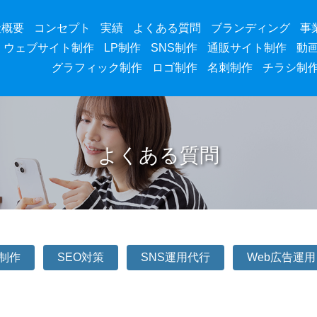
社概要
コンセプト
実績
よくある質問
ブランディング
事
ウェブサイト制作
LP制作
SNS制作
通販サイト制作
動
グラフィック制作
ロゴ制作
名刺制作
チラシ制
よくある質問
P制作
SEO対策
SNS運用代行
Web広告運用