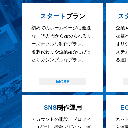
スタート
プラン
ス
初めてのホームページに最適
企業
な、15万円から始められるリ
な基
ーズナブルな制作プラン。
オリ
名刺代わりや企業紹介にぴっ
ステ
たりのシンプルなプラン。
る運
SNS
制作運用
E
アカウントの開設、プロフィ
ネッ
ール設計、投稿デザイン、運
ら運