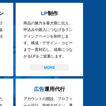
ン
LP
制作
計
商品の魅力を最大限に伝え、
販
申込みや購入につなげるラン
法
ディングページを制作しま
、
す。構成・デザイン・コピー
まで一貫対応し、成果につな
がるLPをご提案します。
広告
運用代行
た
アカウントの開設、プロフィ
ま
ール設計、投稿デザイン、運