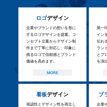
ロゴ
デザイン
企業やブランドの想いを形に
第一
するロゴデザインを提案。コ
イン
ンセプト立案からデザイン制
伝わ
作まで丁寧に対応し、印象に
ラン
残るロゴで信頼感とブランド
とプ
価値を高めます。
を演
看板
デザイン
ブ
視認性とデザイン性を両立し
企業