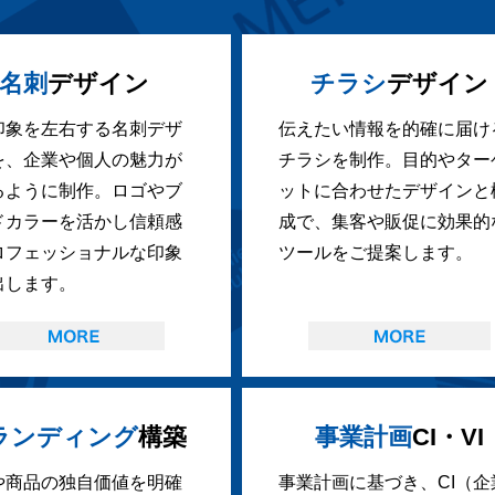
名刺
デザイン
チラシ
デザイン
印象を左右する名刺デザ
伝えたい情報を的確に届け
を、企業や個人の魅力が
チラシを制作。目的やター
るように制作。ロゴやブ
ットに合わせたデザインと
ドカラーを活かし信頼感
成で、集客や販促に効果的
ロフェッショナルな印象
ツールをご提案します。
出します。
ランディング
構築
事業計画
CI・VI
や商品の独自価値を明確
事業計画に基づき、CI（企