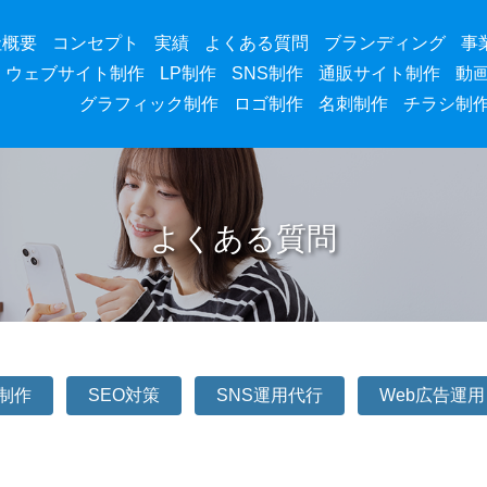
社概要
コンセプト
実績
よくある質問
ブランディング
事
ウェブサイト制作
LP制作
SNS制作
通販サイト制作
動
グラフィック制作
ロゴ制作
名刺制作
チラシ制
よくある質問
P制作
SEO対策
SNS運用代行
Web広告運用