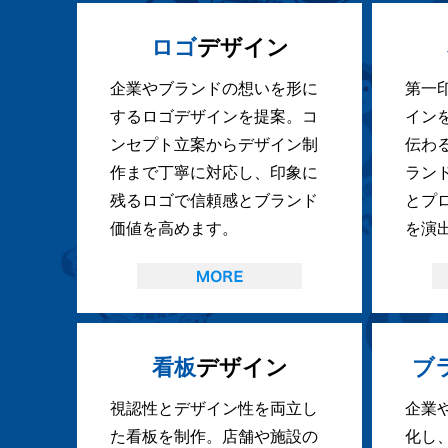
ロゴ
デザイン
企業やブランドの想いを形に
第一
するロゴデザインを提案。コ
イン
ンセプト立案からデザイン制
伝わ
作まで丁寧に対応し、印象に
ラン
残るロゴで信頼感とブランド
とプ
価値を高めます。
を演
看板
デザイン
ブ
視認性とデザイン性を両立し
企業
た看板を制作。店舗や施設の
化し