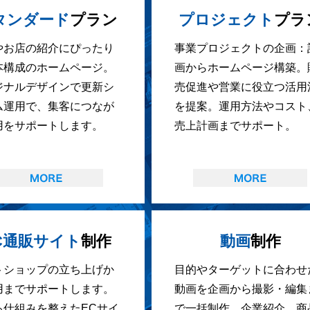
タンダード
プラン
プロジェクト
プラ
やお店の紹介にぴったり
事業プロジェクトの企画：
本構成のホームページ。
画からホームページ構築。
ジナルデザインで更新シ
売促進や営業に役立つ活用
ム運用で、集客につなが
を提案。運用方法やコスト
用をサポートします。
売上計画までサポート。
C通販サイト
制作
動画
制作
トショップの立ち上げか
目的やターゲットに合わせ
用までサポートします。
動画を企画から撮影・編集
る仕組みを整えたECサイ
で一括制作。企業紹介、商