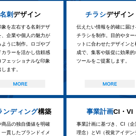
名刺
デザイン
チラシ
デザイン
印象を左右する名刺デザ
伝えたい情報を的確に届け
を、企業や個人の魅力が
チラシを制作。目的やター
るように制作。ロゴやブ
ットに合わせたデザインと
ドカラーを活かし信頼感
成で、集客や販促に効果的
ロフェッショナルな印象
ツールをご提案します。
出します。
ランディング
構築
事業計画
CI・VI
や商品の独自価値を明確
事業計画に基づき、CI（企
、一貫したブランドイメ
理念）とVI（視覚アイデン