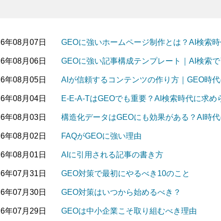
26年08月07日
GEOに強いホームページ制作とは？AI検索
26年08月06日
GEOに強い記事構成テンプレート｜AI検索
26年08月05日
AIが信頼するコンテンツの作り方｜GEO時
26年08月04日
E-E-A-TはGEOでも重要？AI検索時代に
26年08月03日
構造化データはGEOにも効果がある？AI時
26年08月02日
FAQがGEOに強い理由
26年08月01日
AIに引用される記事の書き方
26年07月31日
GEO対策で最初にやるべき10のこと
26年07月30日
GEO対策はいつから始めるべき？
26年07月29日
GEOは中小企業こそ取り組むべき理由