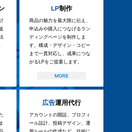
ン
LP
制作
計
商品の魅力を最大限に伝え、
販
申込みや購入につなげるラン
法
ディングページを制作しま
、
す。構成・デザイン・コピー
まで一貫対応し、成果につな
がるLPをご提案します。
広告
運用代行
た
アカウントの開設、プロフィ
ま
ール設計、投稿デザイン、運
品
用ルールの作成など、目的に