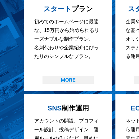
スタート
プラン
ス
初めてのホームページに最適
企業
な、15万円から始められるリ
な基
ーズナブルな制作プラン。
オリ
名刺代わりや企業紹介にぴっ
ステ
たりのシンプルなプラン。
る運
SNS
制作運用
E
アカウントの開設、プロフィ
ネッ
ール設計、投稿デザイン、運
ら運
用ルールの作成など、目的に
売れ