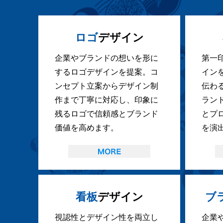
ロゴ
デザイン
企業やブランドの想いを形に
第一
するロゴデザインを提案。コ
イン
ンセプト立案からデザイン制
伝わ
作まで丁寧に対応し、印象に
ラン
残るロゴで信頼感とブランド
とプ
価値を高めます。
を演
看板
デザイン
ブ
視認性とデザイン性を両立し
企業