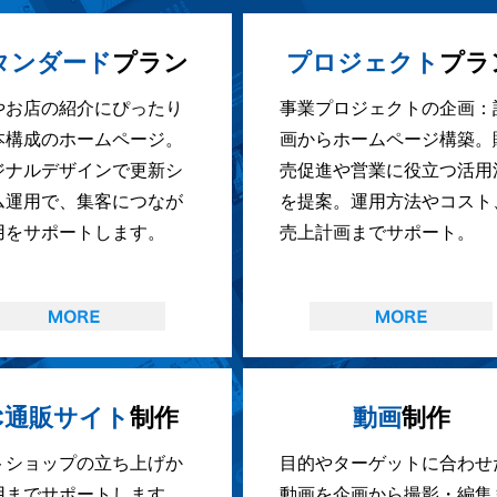
タンダード
プラン
プロジェクト
プラ
やお店の紹介にぴったり
事業プロジェクトの企画：
本構成のホームページ。
画からホームページ構築。
ジナルデザインで更新シ
売促進や営業に役立つ活用
ム運用で、集客につなが
を提案。運用方法やコスト
用をサポートします。
売上計画までサポート。
C通販サイト
制作
動画
制作
トショップの立ち上げか
目的やターゲットに合わせ
用までサポートします。
動画を企画から撮影・編集