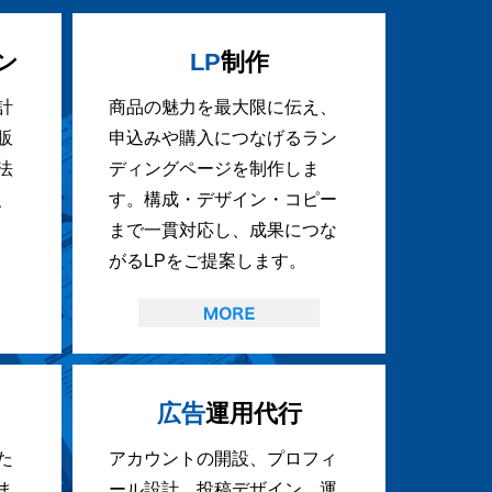
ン
LP
制作
計
商品の魅力を最大限に伝え、
販
申込みや購入につなげるラン
法
ディングページを制作しま
、
す。構成・デザイン・コピー
まで一貫対応し、成果につな
がるLPをご提案します。
広告
運用代行
た
アカウントの開設、プロフィ
ま
ール設計、投稿デザイン、運