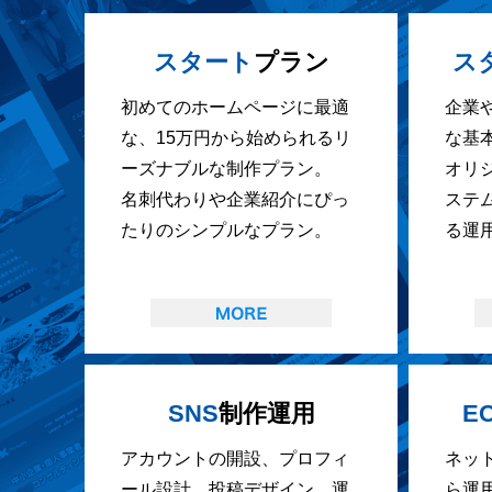
スタート
プラン
ス
初めてのホームページに最適
企業
な、15万円から始められるリ
な基
ーズナブルな制作プラン。
オリ
名刺代わりや企業紹介にぴっ
ステ
たりのシンプルなプラン。
る運
SNS
制作運用
E
アカウントの開設、プロフィ
ネッ
ール設計、投稿デザイン、運
ら運