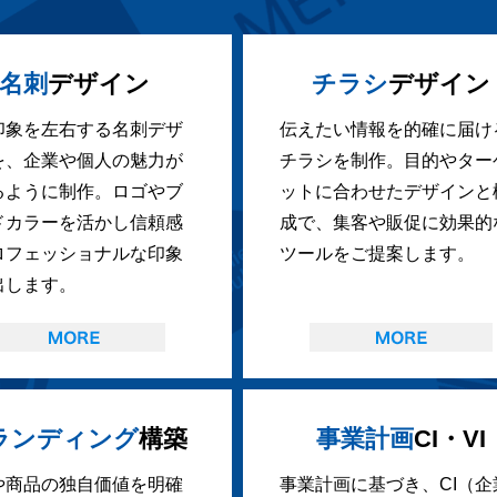
名刺
デザイン
チラシ
デザイン
印象を左右する名刺デザ
伝えたい情報を的確に届け
を、企業や個人の魅力が
チラシを制作。目的やター
るように制作。ロゴやブ
ットに合わせたデザインと
ドカラーを活かし信頼感
成で、集客や販促に効果的
ロフェッショナルな印象
ツールをご提案します。
出します。
ランディング
構築
事業計画
CI・VI
や商品の独自価値を明確
事業計画に基づき、CI（企