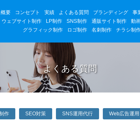
社概要
コンセプト
実績
よくある質問
ブランディング
事
ウェブサイト制作
LP制作
SNS制作
通販サイト制作
動
グラフィック制作
ロゴ制作
名刺制作
チラシ制
よくある質問
P制作
SEO対策
SNS運用代行
Web広告運用