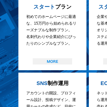
スタート
プラン
ス
初めてのホームページに最適
企業
な、15万円から始められるリ
な基
ーズナブルな制作プラン。
オリ
名刺代わりや企業紹介にぴっ
ステ
たりのシンプルなプラン。
る運
SNS
制作運用
E
アカウントの開設、プロフィ
ネッ
ール設計、投稿デザイン、運
ら運
用ルールの作成など、目的に
売れ