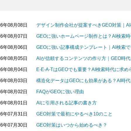
26年08月08日
デザイン制作会社が提案すべきGEO対策｜A
26年08月07日
GEOに強いホームページ制作とは？AI検索
26年08月06日
GEOに強い記事構成テンプレート｜AI検索
26年08月05日
AIが信頼するコンテンツの作り方｜GEO時
26年08月04日
E-E-A-TはGEOでも重要？AI検索時代に
26年08月03日
構造化データはGEOにも効果がある？AI時
26年08月02日
FAQがGEOに強い理由
26年08月01日
AIに引用される記事の書き方
26年07月31日
GEO対策で最初にやるべき10のこと
26年07月30日
GEO対策はいつから始めるべき？