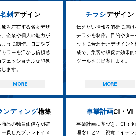
名刺
デザイン
チラシ
デザイン
印象を左右する名刺デザ
伝えたい情報を的確に届け
を、企業や個人の魅力が
チラシを制作。目的やター
るように制作。ロゴやブ
ットに合わせたデザインと
ドカラーを活かし信頼感
成で、集客や販促に効果的
ロフェッショナルな印象
ツールをご提案します。
出します。
ランディング
構築
事業計画
CI・VI
や商品の独自価値を明確
事業計画に基づき、CI（企
、一貫したブランドイメ
理念）とVI（視覚アイデン