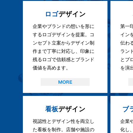
ロゴ
デザイン
企業やブランドの想いを形に
第一
するロゴデザインを提案。コ
イン
ンセプト立案からデザイン制
伝わ
作まで丁寧に対応し、印象に
ラン
残るロゴで信頼感とブランド
とプ
価値を高めます。
を演
看板
デザイン
ブ
視認性とデザイン性を両立し
企業
た看板を制作。店舗や施設の
化し