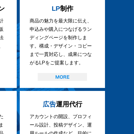
ン
LP
制作
計
商品の魅力を最大限に伝え、
販
申込みや購入につなげるラン
法
ディングページを制作しま
、
す。構成・デザイン・コピー
まで一貫対応し、成果につな
がるLPをご提案します。
広告
運用代行
た
アカウントの開設、プロフィ
ま
ール設計、投稿デザイン、運
品
用ルールの作成など、目的に