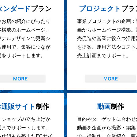
タンダード
プラン
プロジェクト
プラ
やお店の紹介にぴったり
事業プロジェクトの企画：
本構成のホームページ。
画からホームページ構築。
ジナルデザインで更新シ
売促進や営業に役立つ活用
ム運用で、集客につなが
を提案。運用方法やコスト
用をサポートします。
売上計画までサポート。
C通販サイト
制作
動画
制作
トショップの立ち上げか
目的やターゲットに合わせ
用までサポートします。
動画を企画から撮影・編集
る仕組みを整えたECサイ
で一括制作。企業紹介、商