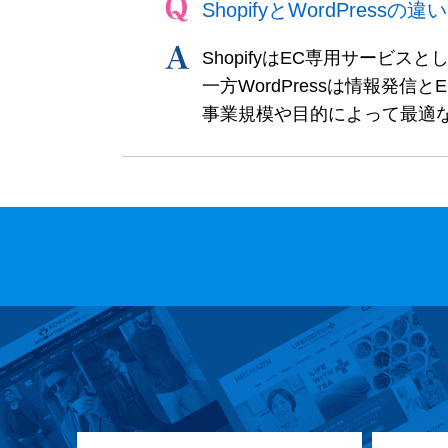
ShopifyとWordPress
ShopifyはEC専用サービ
一方WordPressは情報発
事業規模や目的によって最適