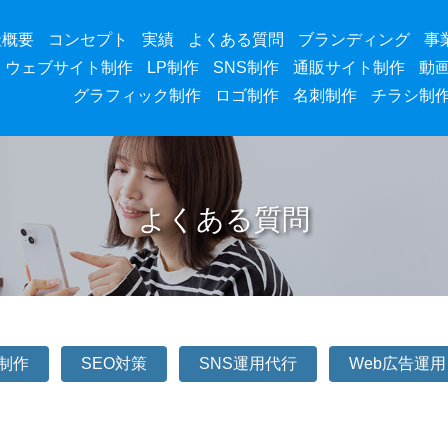
社概要
コンセプト
実績
よくある質問
ブランディング
事
ウェブサイト制作
LP制作
SNS制作
通販サイト制作
動
グラフィック制作
ロゴ制作
名刺制作
チラシ制
よくある質問
P制作
SEO対策
SNS運用代行
Web広告運用