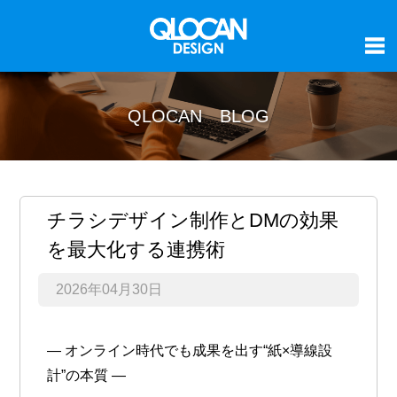
QLOCAN BLOG
チラシデザイン制作とDMの効果
を最大化する連携術
2026年04月30日
― オンライン時代でも成果を出す“紙×導線設
計”の本質 ―