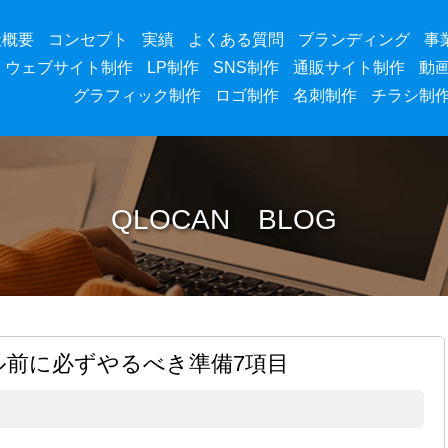
社概要
コンセプト
実績
よくある質問
ブランディング
事
ウェブサイト制作
LP制作
SNS制作
通販サイト制作
動
グラフィック制作
ロゴ制作
名刺制作
チラシ制
QLOCAN BLOG
ル前に必ずやるべき準備7項目