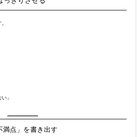
はっきりさせる
す。
。
ない」
不満点」を書き出す