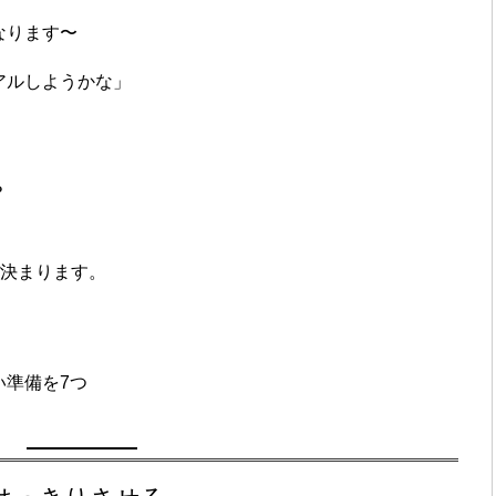
なります〜
アルしようかな」
？
ぼ決まります。
い準備を7つ